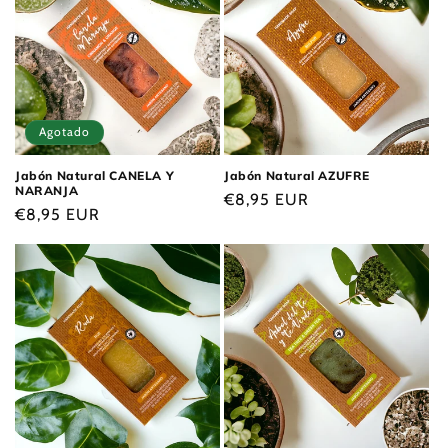
c
i
ó
n
Agotado
:
Jabón Natural CANELA Y
Jabón Natural AZUFRE
NARANJA
Precio
€8,95 EUR
Precio
€8,95 EUR
habitual
habitual