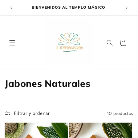
Ir
directamente
BIENVENIDOS AL TEMPLO MÁGICO
EN
al contenido
Carrito
C
Jabones Naturales
o
l
10 productos
Filtrar y ordenar
e
c