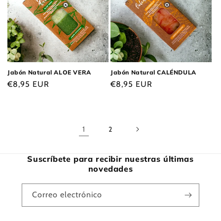
Jabón Natural ALOE VERA
Jabón Natural CALÉNDULA
Precio
€8,95 EUR
Precio
€8,95 EUR
habitual
habitual
1
2
Suscríbete para recibir nuestras últimas
novedades
Correo electrónico