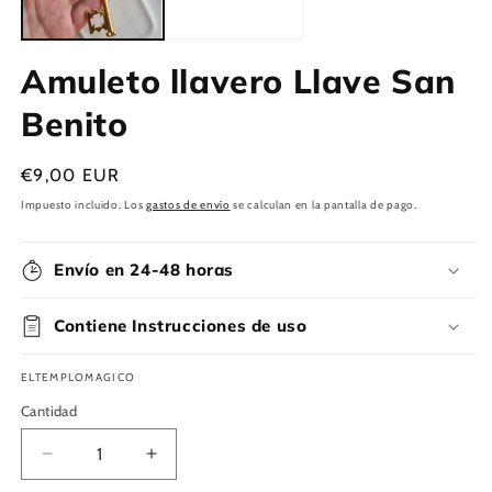
Amuleto llavero Llave San
Benito
Precio
€9,00 EUR
habitual
Impuesto incluido. Los
gastos de envío
se calculan en la pantalla de pago.
Envío en 24-48 horas
Contiene Instrucciones de uso
ELTEMPLOMAGICO
Cantidad
Reducir
Aumentar
cantidad
cantidad