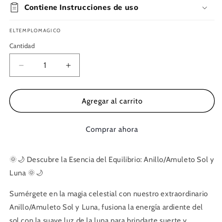
Contiene Instrucciones de uso
ELTEMPLOMAGICO
Cantidad
Reducir
Aumentar
cantidad
cantidad
para
para
Anillo/Amuleto
Anillo/Amuleto
Agregar al carrito
Sol
Sol
y
y
Comprar ahora
Luna
Luna
(tamaño
(tamaño
ajustable)
ajustable)
🌞🌙 Descubre la Esencia del Equilibrio: Anillo/Amuleto Sol y
Luna 🌞🌙
Sumérgete en la magia celestial con nuestro extraordinario
Anillo/Amuleto Sol y Luna, fusiona la energía ardiente del
sol con la suave luz de la luna para brindarte suerte y