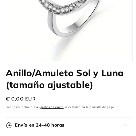
Abrir
elemento
Anillo/Amuleto Sol y Luna
multimedia
1
en
(tamaño ajustable)
una
ventana
modal
Precio
€10,00 EUR
habitual
Impuesto incluido. Los
gastos de envío
se calculan en la pantalla de pago.
Envío en 24-48 horas