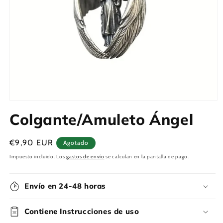
Abrir
elemento
Colgante/Amuleto Ángel
multimedia
1
en
una
Precio
€9,90 EUR
Agotado
ventana
habitual
modal
Impuesto incluido. Los
gastos de envío
se calculan en la pantalla de pago.
Envío en 24-48 horas
Contiene Instrucciones de uso