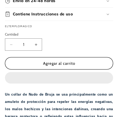
Envío en 24-48 horas
Contiene Instrucciones de uso
ELTEMPLOMAGICO
Cantidad
Reducir
Aumentar
cantidad
cantidad
para
para
Nudo
Nudo
Agregar al carrito
Bruja
Bruja
Dorado
Dorado
28
28
mm.
mm.
Acero.
Acero.
Un collar de Nudo de Bruja se usa principalmente como un
Incluye
Incluye
collar
collar
amuleto de protección para repeler las energías negativas,
de
de
los malos hechizos y las intenciones dañinas, creando una
cordón
cordón
barrera protectora o reflejando estas influencias hacia su