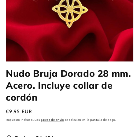
Abrir
elemento
Nudo Bruja Dorado 28 mm.
multimedia
1
en
Acero. Incluye collar de
una
ventana
cordón
modal
Precio
€9,95 EUR
habitual
Impuesto incluido. Los
gastos de envío
se calculan en la pantalla de pago.