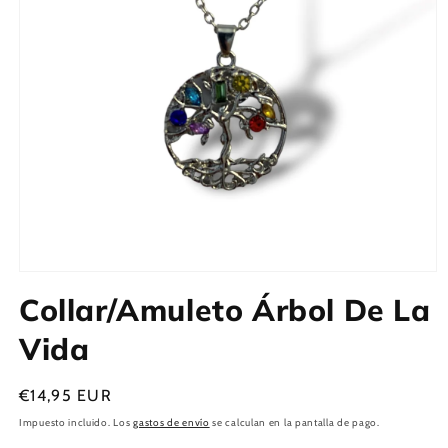
Abrir
elemento
Collar/Amuleto Árbol De La
multimedia
1
en
Vida
una
ventana
modal
Precio
€14,95 EUR
habitual
Impuesto incluido. Los
gastos de envío
se calculan en la pantalla de pago.