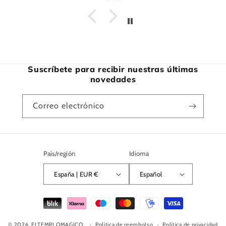
Suscríbete para recibir nuestras últimas
novedades
Correo electrónico
País/región
Idioma
España | EUR €
Español
Formas
de
© 2026,
ELTEMPLOMAGICO
.
pago
Política de reembolso
Política de privacidad