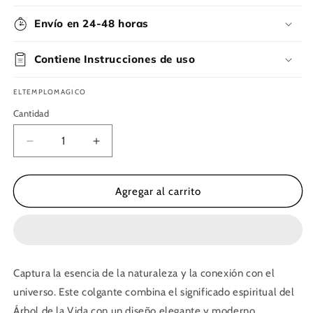
Envío en 24-48 horas
Contiene Instrucciones de uso
ELTEMPLOMAGICO
Cantidad
Reducir
Aumentar
cantidad
cantidad
para
para
Collar/Amuleto
Collar/Amuleto
Agregar al carrito
Árbol
Árbol
De
De
La
La
Vida
Vida
Captura la esencia de la naturaleza y la conexión con el
universo. Este colgante combina el significado espiritual del
Árbol de la Vida con un diseño elegante y moderno,