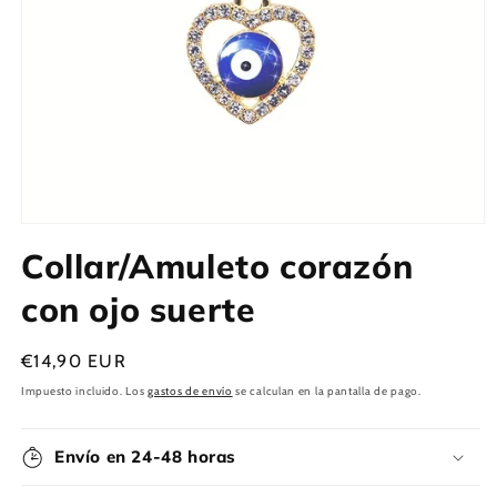
Abrir
elemento
Collar/Amuleto corazón
multimedia
1
en
con ojo suerte
una
ventana
modal
Precio
€14,90 EUR
habitual
Impuesto incluido. Los
gastos de envío
se calculan en la pantalla de pago.
Envío en 24-48 horas