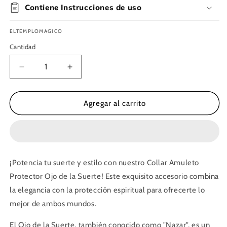
Contiene Instrucciones de uso
ELTEMPLOMAGICO
Cantidad
Reducir
Aumentar
cantidad
cantidad
para
para
Collar/Amuleto
Collar/Amuleto
Agregar al carrito
corazón
corazón
con
con
ojo
ojo
suerte
suerte
¡Potencia tu suerte y estilo con nuestro Collar Amuleto
Protector Ojo de la Suerte! Este exquisito accesorio combina
la elegancia con la protección espiritual para ofrecerte lo
mejor de ambos mundos.
El Ojo de la Suerte, también conocido como "Nazar", es un