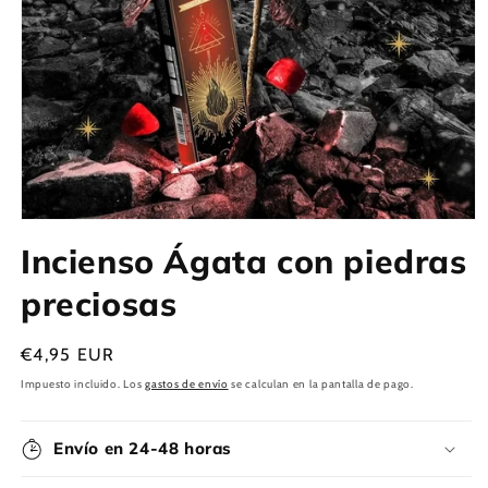
Abrir
elemento
Incienso Ágata con piedras
multimedia
1
en
preciosas
una
ventana
modal
Precio
€4,95 EUR
habitual
Impuesto incluido. Los
gastos de envío
se calculan en la pantalla de pago.
Envío en 24-48 horas