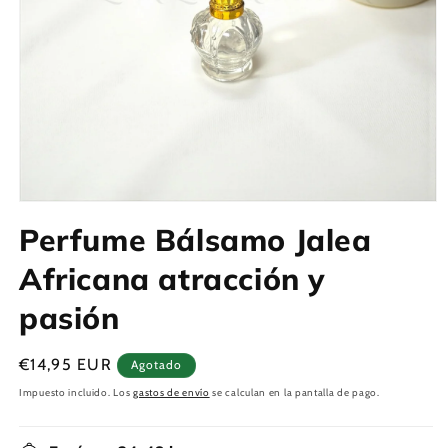
Abrir
elemento
Perfume Bálsamo Jalea
multimedia
1
en
Africana atracción y
una
ventana
pasión
modal
Precio
€14,95 EUR
Agotado
habitual
Impuesto incluido. Los
gastos de envío
se calculan en la pantalla de pago.