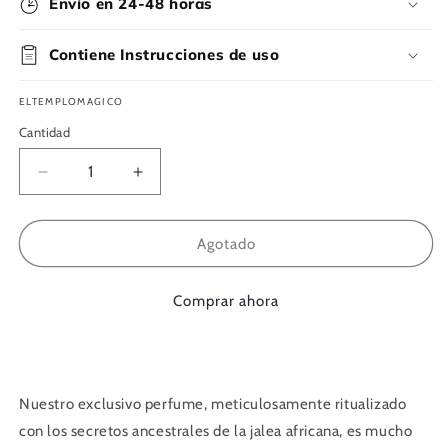
Envío en 24-48 horas
Contiene Instrucciones de uso
ELTEMPLOMAGICO
Cantidad
Reducir
Aumentar
cantidad
cantidad
para
para
Perfume
Perfume
Agotado
Bálsamo
Bálsamo
Jalea
Jalea
Comprar ahora
Africana
Africana
atracción
atracción
y
y
pasión
pasión
Nuestro exclusivo perfume, meticulosamente ritualizado
con los secretos ancestrales de la jalea africana, es mucho