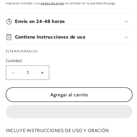
habitual
Impuesto incluido. Los
gastos de envío
se calculan en la pantalla de pago.
Envío en 24-48 horas
Contiene Instrucciones de uso
ELTEMPLOMAGICO
Cantidad
Reducir
Aumentar
cantidad
cantidad
para
para
Velón
Velón
Agregar al carrito
Arrasa
Arrasa
con
con
todo
todo
INCLUYE INSTRUCCIONES DE USO Y ORACIÓN